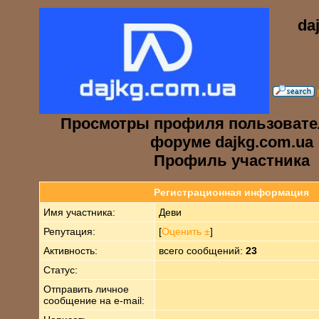
da
Просмотры профиля пользовате
форуме dajkg.com.ua
Профиль участника
Регистрационная информация
Имя участника:
Деви
Репутация:
[
Оценить ±
]
Активность:
всего сообщений:
23
Статус:
Отправить личное
сообщение на e-mail: