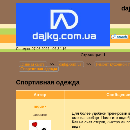
da
Сегодня: 07.08.2026 - 06:34:16
Страницы:
1
>>
>>
Главная сайта
dajkg.com.ua
Ремонт кухонной 
Спортивная одежда
Спортивная одежда
Автор
Сообщени
nique
•
Для более удобной тренировки в 
директор
сменка вообще. Помогите подобр
Как на счет стирки, быстро ли 
вид?