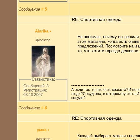
Сообщение
#
5
RE: Спортивная одежда
Alarika
•
Не понимаю, почему вы решили 
директор
этом магазине, когда есть очень
предложений. Посмотрите на и 
то, что хотите гораздо дешевле.
Статистика:
---------------------
Сообщений: 8
А если так, то что есть красота?И по
Регистрация:
люди?Сосуд она, в котором пустота,И
03.10.2007
сосуде?
Сообщение
#
6
RE: Спортивная одежда
умка
•
Каждый выбирает магазин по св
директор