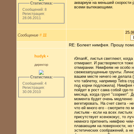
аквариум на меньшей скорости 
Статистика:
всеми вытекающими.
Сообщений: 8
Регистрация:
28.06.2011
25.0
Сообщение
#
11
RE: Болеет нимфея. Прошу пом
hudyk
•
r0manK, листья светлеют, когда
отмирают. И растворяются тоже
директор
отмирании. Нимфеям не особо н
свежезапущенные грунты. Лично
вашем месте ничего не делала (
Статистика:
что таблетку, например Tetra cryp
Сообщений: 4
под корни подложила). Нимфея 
Регистрация:
пойдет в рост сама собой где-то
30.09.2010
месяца, когда грунт "созреет". Д
момента будет очень медленно
вегетировать. На счет света - н
что ей много его - смотрите по
листьям - если на всех листьях
присутствует ксенококус, то лу
немного притенить нимфею чем-
плавающим на поверхности, но 
эстетических соображений, а не