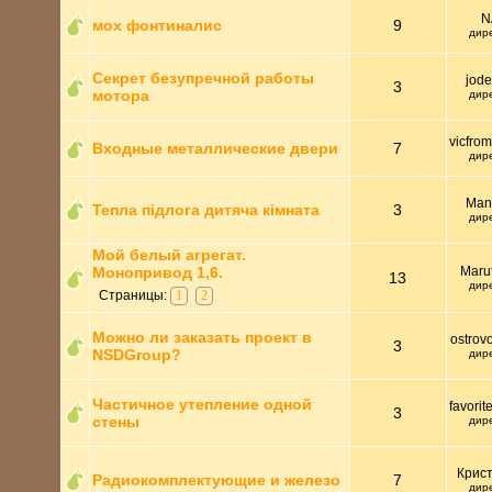
N
мох фонтиналис
9
дир
Секрет безупречной работы
jod
3
мотора
дир
vicfro
Входные металлические двери
7
дир
Man
Тепла підлога дитяча кімната
3
дир
Мой белый агрегат.
Монопривод 1,6.
Maru
13
дир
Страницы:
1
2
Можно ли заказать проект в
ostrov
3
NSDGroup?
дир
Частичное утепление одной
favorit
3
стены
дир
Крис
Радиокомплектующие и железо
7
дир