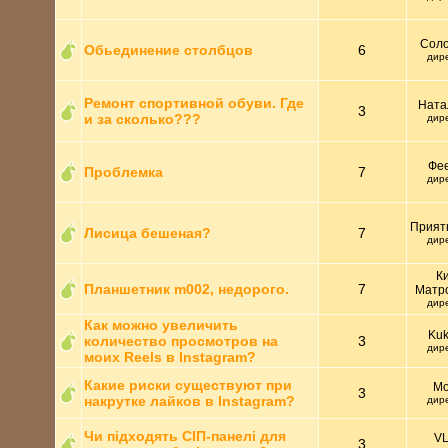
Соло
Обьединение столбцов
6
дир
Ремонт спортивной обуви. Где
Ната
3
и за сколько???
дир
Фе
Проблемка
7
дир
Прият
Лисица бешеная?
7
дир
К
Планшетник m002, недорого.
7
Матр
дир
Как можно увеличить
Kuk
количество просмотров на
3
дир
моих Reels в Instagram?
Какие риски существуют при
Mo
3
накрутке лайков в Instagram?
дир
Чи підходять СІП-панелі для
V
3