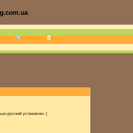
kg.com.ua
стники
Регистрация
Вход
лько русский установлен :(