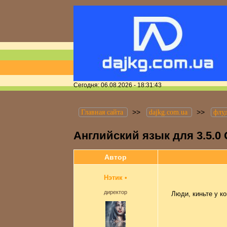
Сегодня: 06.08.2026 - 18:31:43
>>
>>
Главная сайта
dajkg.com.ua
флу
Английский язык для 3.5.0 
Автор
Нэтик
•
директор
Люди, киньте у ко