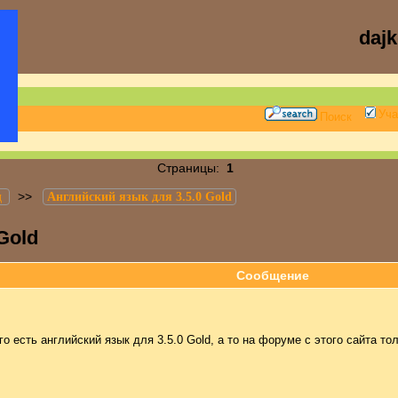
daj
Уча
Поиск
Страницы:
1
>>
д
Английский язык для 3.5.0 Gold
Gold
Сообщение
го есть английский язык для 3.5.0 Gold, а то на форуме с этого сайта то